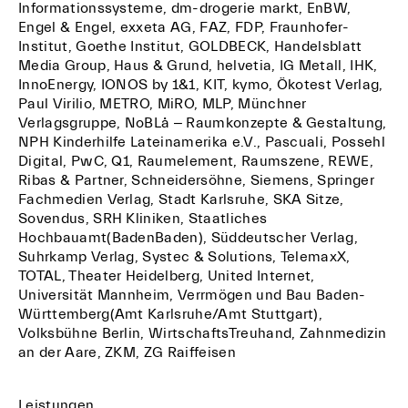
Informationssysteme, dm-drogerie markt, EnBW,
Engel & Engel, exxeta AG, FAZ, FDP, Fraunhofer-
Arbeiten
Institut, Goethe Institut, GOLDBECK, Handelsblatt
Media Group, Haus & Grund, helvetia, IG Metall, IHK,
Alle
InnoEnergy, IONOS by 1&1, KIT, kymo, Ökotest Verlag,
Architektur
Paul Virilio, METRO, MiRO, MLP, Münchner
Verlagsgruppe, NoBLå –
Raumkonzepte & Gestaltung,
Reportage
NPH Kinderhilfe Lateinamerika e.V., Pascuali, Possehl
Stills
Digital, PwC, Q1, Raumelement, Raumszene, REWE,
Ribas & Partner, Schneidersöhne, Siemens, Springer
Portrait
Fachmedien Verlag, Stadt Karlsruhe, SKA Sitze,
Bewerbungsbilder
Sovendus, SRH Kliniken, Staatliches
Hochbauamt(BadenBaden), Süddeutscher Verlag,
Suhrkamp Verlag, Systec & Solutions, TelemaxX,
Profil
TOTAL, Theater Heidelberg, United Internet,
Universität Mannheim, Verrmögen und Bau Baden-
Kontakt
Württemberg(Amt Karlsruhe/Amt Stuttgart),
Volksbühne Berlin, WirtschaftsTreuhand, Zahnmedizin
an der Aare, ZKM, ZG Raiffeisen
Leistungen