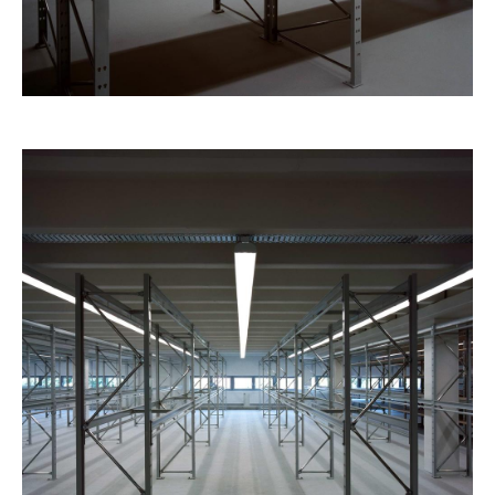
Alle
Architektur
Reportage
Stills
Portrait
Bewerbungsbilder
Profil
Kontakt